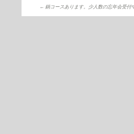
←
鍋コースあります。少人数の忘年会受付
投稿ナビゲーシ