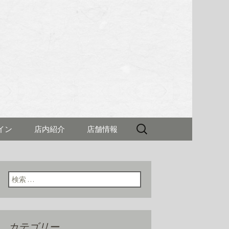
理 新村(しん
検
イン
店内紹介
店舗情報
索:
検索:
カテゴリー