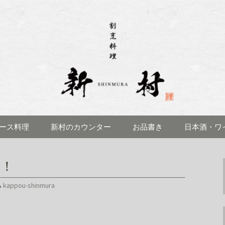
理 新村(しんむら)」のブログです
見にある「割烹料
ブログ
ース料理
新村のカウンター
お品書き
日本酒・ワ
！！
kappou-shinmura