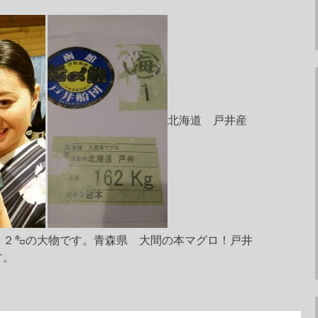
北海道 戸井産
６２㌔の大物です。青森県 大間の本マグロ！戸井
す。