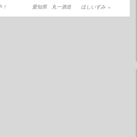
中！
愛知県 丸一酒造 ほしいずみ
→
ョン