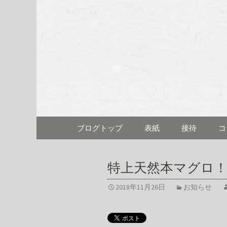
名古屋市伏見にある「割烹料
名古屋市伏
むら)」の
コンテンツへ移動
ブログトップ
表紙
接待
コ
特上天然本マグロ
2018年11月26日
お知らせ