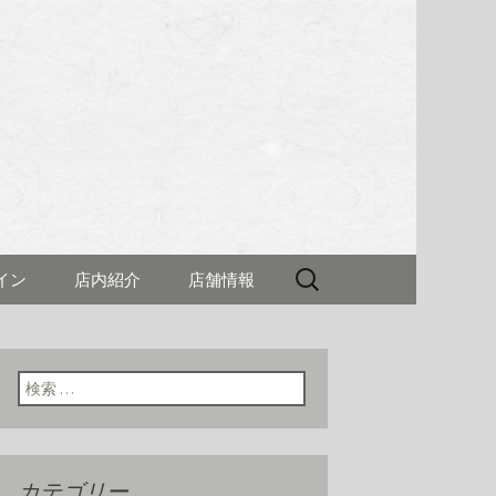
理 新村(しん
検
イン
店内紹介
店舗情報
索:
検索:
カテゴリー