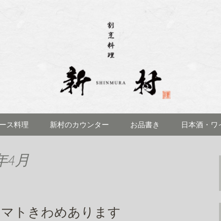
理 新村(しんむら)」のブログです
見にある「割烹料
ブログ
ース料理
新村のカウンター
お品書き
日本酒・ワ
年4月
トマトきわめあります