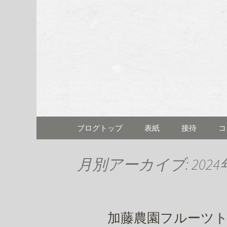
名古屋市伏見にある「割烹料
名古屋市伏
むら)」の
コンテンツへ移動
ブログトップ
表紙
接待
コ
月別アーカイブ: 2024
加藤農園フルーツ