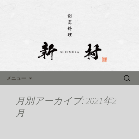
名古屋市伏見にある「割烹料理 新村(し
んむら)」のブログです
名古屋市伏見にある「割烹料理
新村(しんむら)」のブログ
コンテンツへ移動
検
メニュー
索:
月別アーカイブ: 2021年2
月