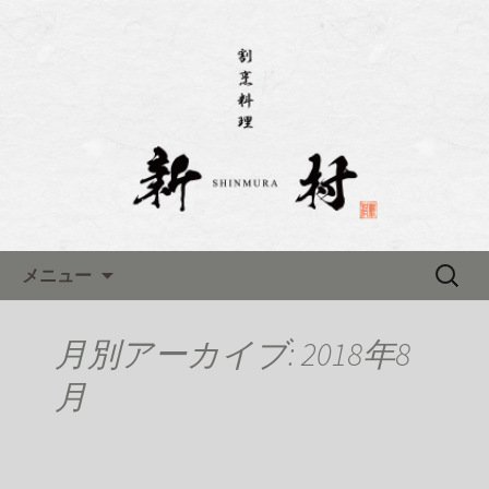
名古屋市伏見にある「割烹料理 新村(し
んむら)」のブログです
名古屋市伏見にある「割烹料理
新村(しんむら)」のブログ
コンテンツへ移動
検
メニュー
索:
月別アーカイブ: 2018年8
月