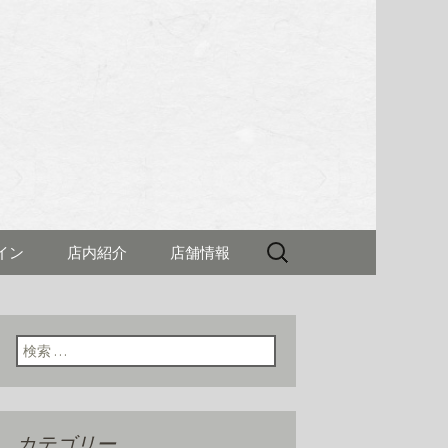
理 新村(しん
検
イン
店内紹介
店舗情報
索:
検索:
カテゴリー