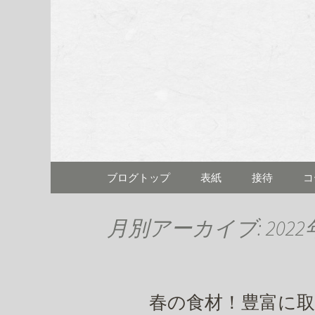
名古屋市伏見にある「割烹料
名古屋市伏
むら)」の
コンテンツへ移動
ブログトップ
表紙
接待
コ
月別アーカイブ: 2022
春の食材！豊富に