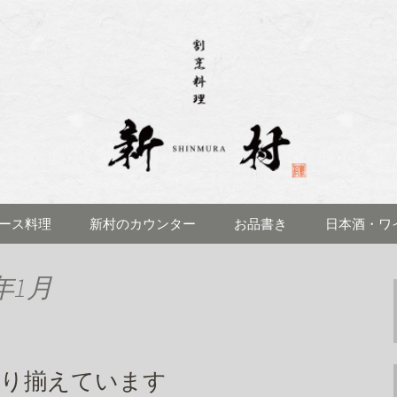
理 新村(しんむら)」のブログです
見にある「割烹料
ブログ
ース料理
新村のカウンター
お品書き
日本酒・ワ
年1月
取り揃えています