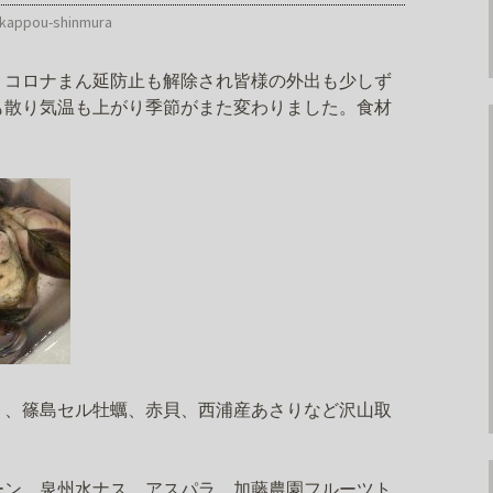
kappou-shinmura
。コロナまん延防止も解除され皆様の外出も少しず
も散り気温も上がり季節がまた変わりました。食材
。
リ、篠島セル牡蠣、赤貝、西浦産あさりなど沢山取
ーン、泉州水ナス、アスパラ、加藤農園フルーツト