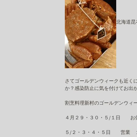
北海道昆
さてゴールデンウィークも近く
か？感染防止に気を付けてお出
割烹料理新村のゴールデンウィ
４月２９・３０・５/１日 お
５/２・３・４・５日 営業 