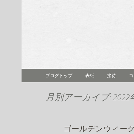
名古屋市伏見にある「割烹料
名古屋市伏
むら)」の
コンテンツへ移動
ブログトップ
表紙
接待
コ
月別アーカイブ: 2022
ゴールデンウィー