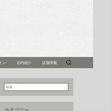
理 新村(しん
検
イン
店内紹介
店舗情報
索:
検索:
カテゴリー