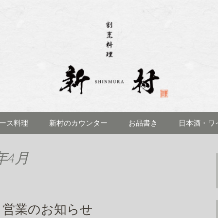
理 新村(しんむら)」のブログです
見にある「割烹料
ブログ
ース料理
新村のカウンター
お品書き
日本酒・ワ
年4月
ク営業のお知らせ