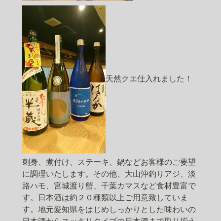
天然クエ仕入れました！
刺身、煮付け、ステーキ、鍋などお客様のご要望
に調理いたします。その他、大山沖釣りアジ、淡
路ハモ、宮城渡り蟹、千葉カマスなど食材豊富で
す。日本酒は約２０種類以上ご用意致していま
す。地元愛知県をはじめしっかりとした味わいの