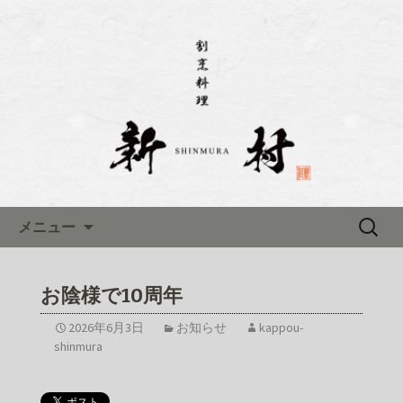
名古屋市伏見にある「割烹料理 新村(し
んむら)」のブログです
名古屋市伏見にある「割烹料理
新村(しんむら)」のブログ
コンテンツへ移動
検
メニュー
索:
お陰様で10周年
2026年6月3日
お知らせ
kappou-
shinmura