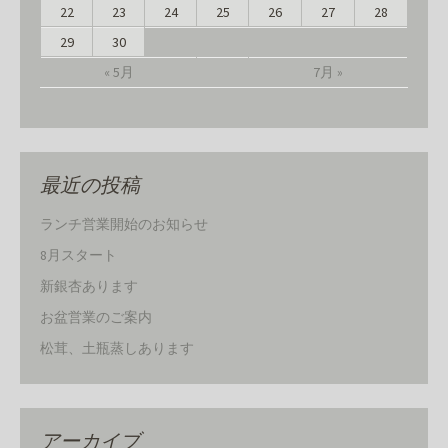
22
23
24
25
26
27
28
29
30
« 5月
7月 »
最近の投稿
ランチ営業開始のお知らせ
8月スタート
新銀杏あります
お盆営業のご案内
松茸、土瓶蒸しあります
アーカイブ