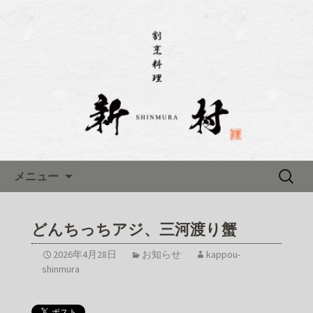
名古屋市伏見にある「割烹料理 新村(し
んむら)」のブログです
名古屋市伏見にある「割烹料理
新村(しんむら)」のブログ
コンテンツへ移動
検
メニュー
索:
どんちっちアジ、三河渡り蟹
2026年4月28日
お知らせ
kappou-
shinmura