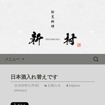
名古屋市伏見にある「割烹料理 新村(し
んむら)」のブログです
名古屋市伏見にある「割烹料理
新村(しんむら)」のブログ
コンテンツへ移動
検
メニュー
索:
日本酒入れ替えです
2025年11月9日
お知らせ
kappou-
shinmura