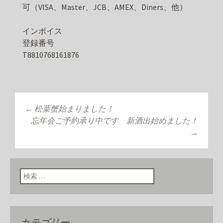
可（VISA、Master、JCB、AMEX、Diners、他）
インボイス
登録番号
T8810768161876
←
松葉蟹始まりました！
投稿ナビゲーショ
忘年会ご予約承り中です 新酒出始めました！
→
ン
検索:
カテゴリー